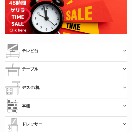
テレビ台
テーブル
デスク/机
本棚
ドレッサー