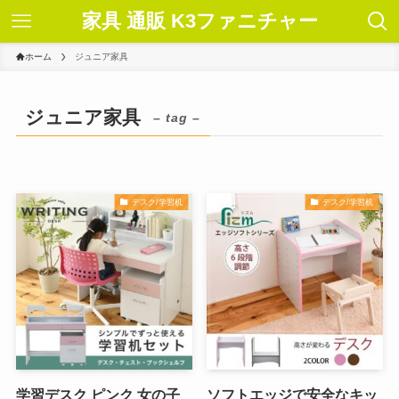
家具 通販 K3ファニチャー
ホーム
ジュニア家具
ジュニア家具
– tag –
デスク/学習机
デスク/学習机
学習デスク ピンク 女の子
ソフトエッジで安全なキッ